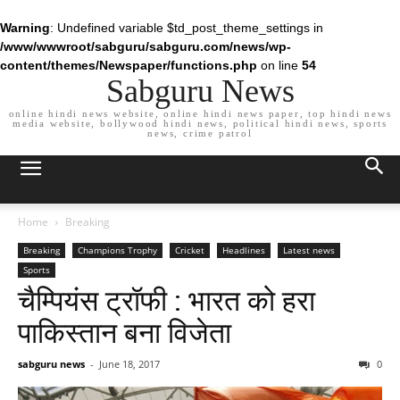
Warning
: Undefined variable $td_post_theme_settings in
/www/wwwroot/sabguru/sabguru.com/news/wp-
content/themes/Newspaper/functions.php
on line
54
Sabguru News
online hindi news website, online hindi news paper, top hindi news
media website, bollywood hindi news, political hindi news, sports
news, crime patrol
Home
Breaking
Breaking
Champions Trophy
Cricket
Headlines
Latest news
Sports
चैम्पियंस ट्रॉफी : भारत को हरा
पाकिस्तान बना विजेता
sabguru news
-
June 18, 2017
0