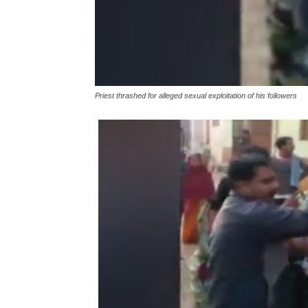
Priest thrashed for alleged sexual exploitation of his followers