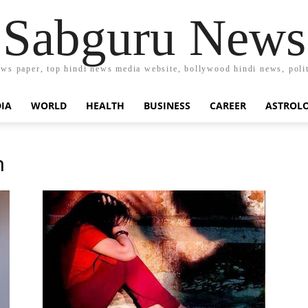
Sabguru News
ews paper, top hindi news media website, bollywood hindi news, polit
DIA
WORLD
HEALTH
BUSINESS
CAREER
ASTROL
n