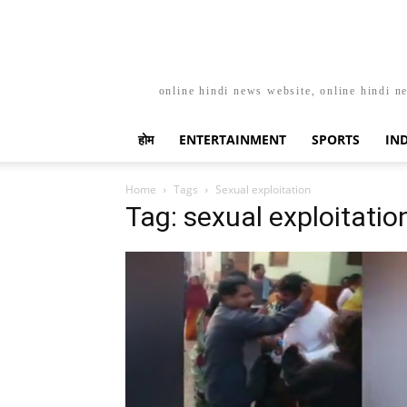
online hindi news website, online hindi n
होम
ENTERTAINMENT
SPORTS
IN
Home
Tags
Sexual exploitation
Tag: sexual exploitatio