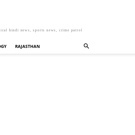
ical hindi news, sports news, crime patrol
OGY
RAJASTHAN