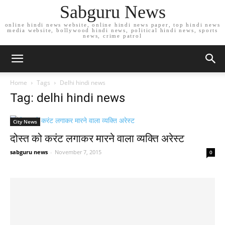
Sabguru News
online hindi news website, online hindi news paper, top hindi news
media website, bollywood hindi news, political hindi news, sports
news, crime patrol
Home
Tags
Delhi hindi news
Tag: delhi hindi news
City News
दोस्त को करंट लगाकर मारने वाला व्यक्ति अरेस्ट
sabguru news
-
November 7, 2015
0