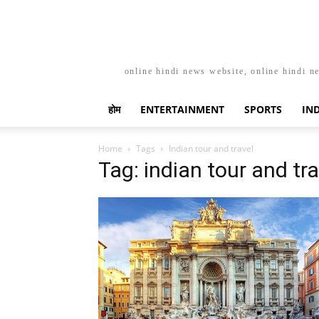
online hindi news website, online hindi n
होम
ENTERTAINMENT
SPORTS
IN
Home
Tags
Indian tour and travel
Tag: indian tour and tra