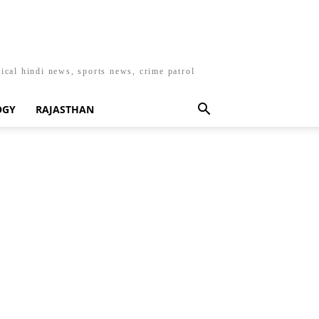
ical hindi news, sports news, crime patrol
OGY
RAJASTHAN