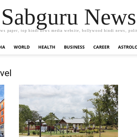
Sabguru News
ews paper, top hindi news media website, bollywood hindi news, polit
DIA
WORLD
HEALTH
BUSINESS
CAREER
ASTROL
vel