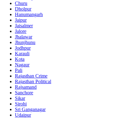
Churu
Dholpur
Hanumangarh
Jaipur
Jaisalmer
Jalore
Jhalawar
Jhunjhunu
Jodhpur
Karauli
Kota
Nagaur
Pali
Rajasthan Crime
Rajasthan Political
Rajsamand
Sanchore
Sikar
Sirohi
Sri Ganganagar
Udaipur