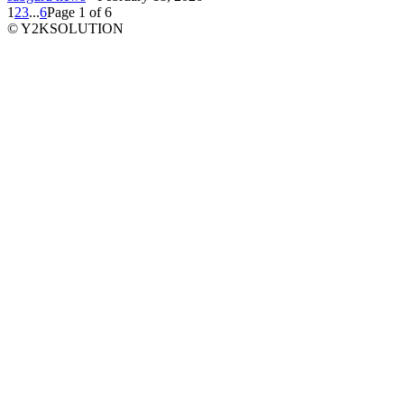
1
2
3
...
6
Page 1 of 6
© Y2KSOLUTION