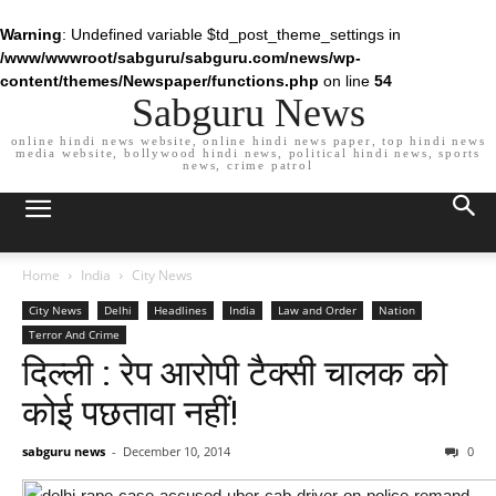
Warning
: Undefined variable $td_post_theme_settings in
/www/wwwroot/sabguru/sabguru.com/news/wp-
content/themes/Newspaper/functions.php
on line
54
Sabguru News
online hindi news website, online hindi news paper, top hindi news
media website, bollywood hindi news, political hindi news, sports
news, crime patrol
Home
India
City News
City News
Delhi
Headlines
India
Law and Order
Nation
Terror And Crime
दिल्ली : रेप आरोपी टैक्सी चालक को
कोई पछतावा नहीं!
sabguru news
-
December 10, 2014
0