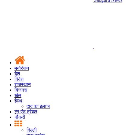
Sabguru News
मनोरंजन
देश
विदेश
राजस्थान
बिजनस
खेल
हेल्थ
दाद का इलाज
टूर एंड ट्रेवल
नौकरी
दिल्ली