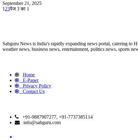
September 21, 2025
1
2
3
पेज 3 का 1
ABOUT US
Sabguru News is India's rapidly expanding news portal, catering to H
weather news, business news, entertainment, politics news, sports news
QUICK LINKS
Home
E-Paper
Privacy Policy
Contact Us
CONTACT DETAILS
+91-9887907277, +91-7737385114
info@sabguru.com