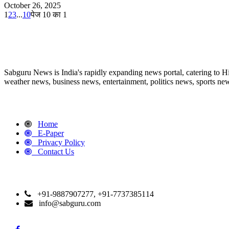
October 26, 2025
1
2
3
...
10
पेज 10 का 1
ABOUT US
Sabguru News is India's rapidly expanding news portal, catering to H
weather news, business news, entertainment, politics news, sports news
QUICK LINKS
Home
E-Paper
Privacy Policy
Contact Us
CONTACT DETAILS
+91-9887907277, +91-7737385114
info@sabguru.com