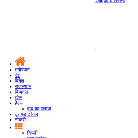
Sabguru News
मनोरंजन
देश
विदेश
राजस्थान
बिजनस
खेल
हेल्थ
दाद का इलाज
टूर एंड ट्रेवल
नौकरी
दिल्ली