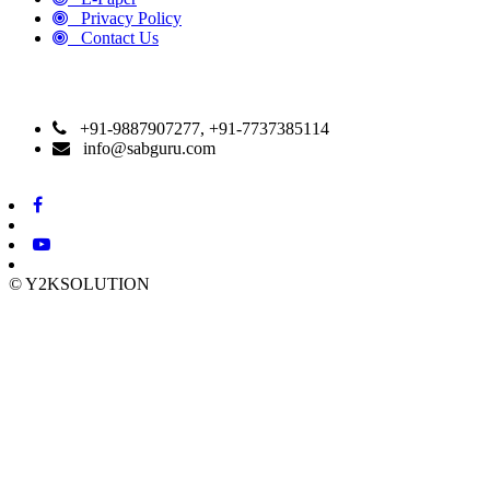
Privacy Policy
Contact Us
CONTACT DETAILS
+91-9887907277, +91-7737385114
info@sabguru.com
© Y2KSOLUTION