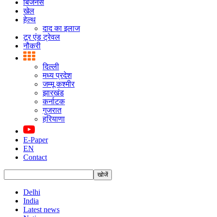
बिजनस
खेल
हेल्थ
दाद का इलाज
टूर एंड ट्रेवल
नौकरी
दिल्ली
मध्य प्रदेश
जम्मू कश्मीर
झारखंड
कर्नाटक
गुजरात
हरियाणा
E-Paper
EN
Contact
Delhi
India
Latest news