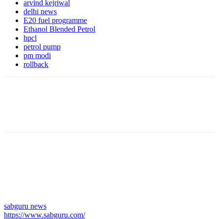
arvind kejriwal
delhi news
E20 fuel programme
Ethanol Blended Petrol
hpcl
petrol pump
pm modi
rollback
sabguru news
https://www.sabguru.com/