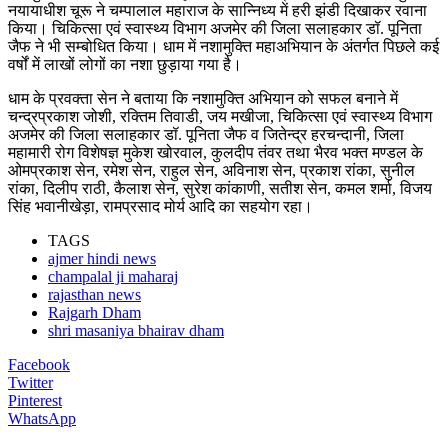
नयायाधीश चूरू ने चम्पालाल महाराज के सान्निध्य में हरी झंडी दिखाकर रवाना
किया। चिकित्सा एवं स्वास्थ्य विभाग अजमेर की जिला सलाहकार डॉ. पूनिता
जैफ ने भी सम्बोधित किया। धाम में नशामुक्ति महाअभियान के अंतर्गत पिछले कई
वर्षों में लाखों लोगों का नशा छुड़ाया गया है।
धाम के प्रवक्ता सेन ने बताया कि नशामुक्ति अभियान को सफल बनाने में
चन्द्रप्रकाश जोशी, रक्तिम तिवाडी, जय मखीजा, चिकित्सा एवं स्वास्थ्य विभाग
अजमेर की जिला सलाहकार डॉ. पूनिता जैफ व जितेन्द्र हरचन्दानी, जिला
महामारी रोग विशेषज्ञ मुकेश खोरवाल, कुलदीप तंवर तथा भैरव भक्त मण्डल के
ओमप्रकाश सेन, रमेश सेन, राहुल सेन, अविनाश सेन, प्रकाश रांका, सुनील
रांका, दिलीप राठी, कैलाश सेन, सुरेश कांकाणी, सतीश सेन, कमल शर्मा, विजय
सिंह भवानीखेड़ा, रामप्रसाद मोर्य आदि का सहयोग रहा।
TAGS
ajmer hindi news
champalal ji maharaj
rajasthan news
Rajgarh Dham
shri masaniya bhairav dham
Facebook
Twitter
Pinterest
WhatsApp