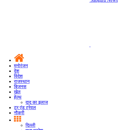
Sabguru News
मनोरंजन
देश
विदेश
राजस्थान
बिजनस
खेल
हेल्थ
दाद का इलाज
टूर एंड ट्रेवल
नौकरी
दिल्ली