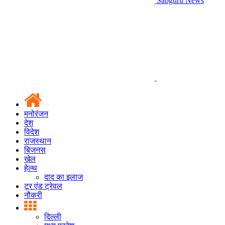
Sabguru News
मनोरंजन
देश
विदेश
राजस्थान
बिजनस
खेल
हेल्थ
दाद का इलाज
टूर एंड ट्रेवल
नौकरी
दिल्ली