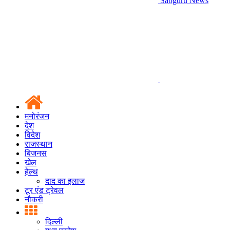
Sabguru News
मनोरंजन
देश
विदेश
राजस्थान
बिजनस
खेल
हेल्थ
दाद का इलाज
टूर एंड ट्रेवल
नौकरी
दिल्ली